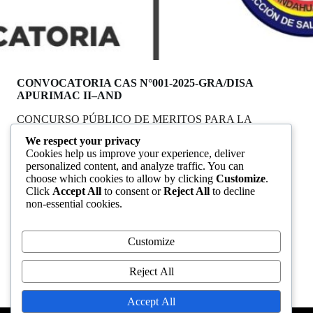
CONVOCATORIA CAS N°001-2025-GRA/DISA
APURIMAC II–AND
CONCURSO PÚBLICO DE MERITOS PARA LA
CONTRATACIÓN ADMINISTRATIVA DE SERVICIOS
We respect your privacy
PARA LOS ESTABLECIMIENTOS DE SALUD DE LA
Cookies help us improve your experience, deliver
UNIDAD EJECUTORA 401-756 SALUD CHANKA –
personalized content, and analyze traffic. You can
DISA
choose which cookies to allow by clicking
Customize
.
Click
Accept All
to consent or
Reject All
to decline
Reprogramación
non-essential cookies.
Bases
Comunicado
Evaluación Curricular
del Cronograma
Resultados de la
Absolución
Comunicado 2
Evalución de
Comunicado 3
Customize
de reclamos
Conocimientos
Reject All
Resultado Final
Comunicado 4
Accept All