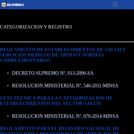
S
a
l
t
CATEGORIZACION Y REGISTRO
a
r
a
l
c
REGLAMENTO DE ESTABLECIMIENTOS DE SALUD Y
o
SERVICIOS MEDICOS DE APOYO Y NORMAS
n
COMPLEMENTARIAS
t
e
DECRETO SUPREMO Nº. 013-2006-SA
n
i
RESOLUCION MINISTERIAL Nº. 546-2011-MINSA
d
o
GUIA TECNICA PARA LA CATEGORIZACION DE
ESTABLECIMIENTOS DEL SECTOR SALUD
RESOLUCION MINISTERIAL Nº. 076-2014-MINSA
REGLAMENTO PARA EL REGISTRO NACIONAL DE
INSTITUCIONES PRESTADORAS DE SERVICIOS DE