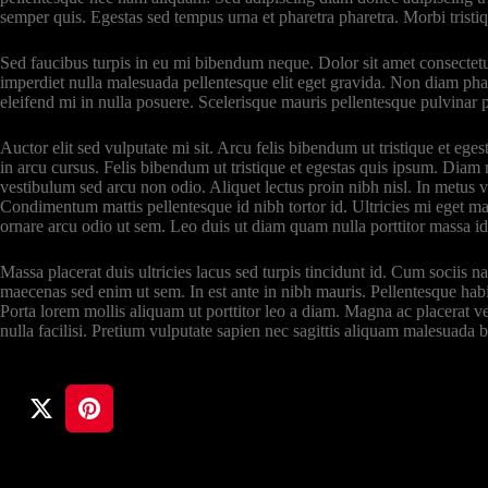
semper quis. Egestas sed tempus urna et pharetra pharetra. Morbi tristiq
Sed faucibus turpis in eu mi bibendum neque. Dolor sit amet consectetur
imperdiet nulla malesuada pellentesque elit eget gravida. Non diam phas
eleifend mi in nulla posuere. Scelerisque mauris pellentesque pulvinar p
Auctor elit sed vulputate mi sit. Arcu felis bibendum ut tristique et eg
in arcu cursus. Felis bibendum ut tristique et egestas quis ipsum. Dia
vestibulum sed arcu non odio. Aliquet lectus proin nibh nisl. In metus
Condimentum mattis pellentesque id nibh tortor id. Ultricies mi eget mau
ornare arcu odio ut sem. Leo duis ut diam quam nulla porttitor massa id
Massa placerat duis ultricies lacus sed turpis tincidunt id. Cum sociis 
maecenas sed enim ut sem. In est ante in nibh mauris. Pellentesque habit
Porta lorem mollis aliquam ut porttitor leo a diam. Magna ac placerat ve
nulla facilisi. Pretium vulputate sapien nec sagittis aliquam malesuada