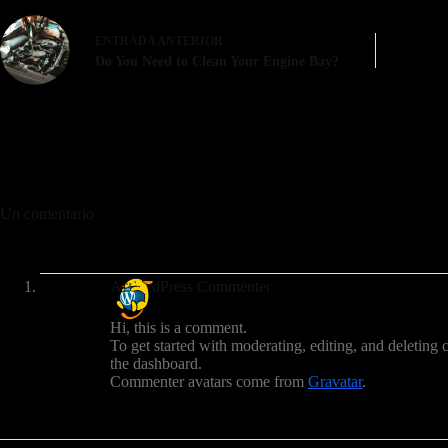
ENTRADA
ANTERIOR
Do You Need to Clean Your Engine Bay?
Un comentario
A WordPress Commenter
Hi, this is a comment.
To get started with moderating, editing, and deleting
the dashboard.
Commenter avatars come from
Gravatar
.