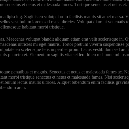
ue senectus et netus et malesuada fames. Tristique senectus et netus et.
 adipiscing. Sagittis eu volutpat odio facilisis mauris sit amet massa. 
ellus vestibulum lorem sed risus ultricies. Volutpat diam ut venenatis t
ellentesque habitant morbi tristique.
estas. Maecenas volutpat blandit aliquam etiam erat velit scelerisque in.
m maecenas ultricies mi eget mauris. Tortor pretium viverra suspendisse
 vulputate eu scelerisque felis imperdiet proin. Lacus vestibulum sed 
ris pharetra et. Elementum sagittis vitae et leo. Id eu nisl nunc mi ips
.
natoque penatibus et magnis. Senectus et netus et malesuada fames ac. Ne
ant morbi tristique senectus et netus et malesuada fames. Nisi scelerisqu
stibulum lectus mauris ultrices. Aliquet bibendum enim facilisis gravida
 bibendum arcu.