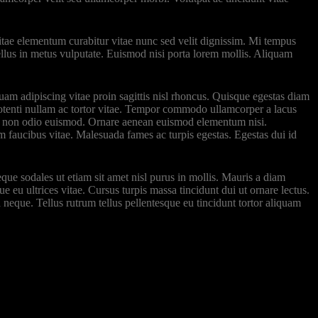
Vitae elementum curabitur vitae nunc sed velit dignissim. Mi tempus
ellus in metus vulputate. Euismod nisi porta lorem mollis. Aliquam
 Quam adipiscing vitae proin sagittis nisl rhoncus. Quisque egestas diam
 potenti nullam ac tortor vitae. Tempor commodo ullamcorper a lacus
arcu non odio euismod. Ornare aenean euismod elementum nisi.
um faucibus vitae. Malesuada fames ac turpis egestas. Egestas dui id
que sodales ut etiam sit amet nisl purus in mollis. Mauris a diam
e eu ultrices vitae. Cursus turpis massa tincidunt dui ut ornare lectus.
 neque. Tellus rutrum tellus pellentesque eu tincidunt tortor aliquam