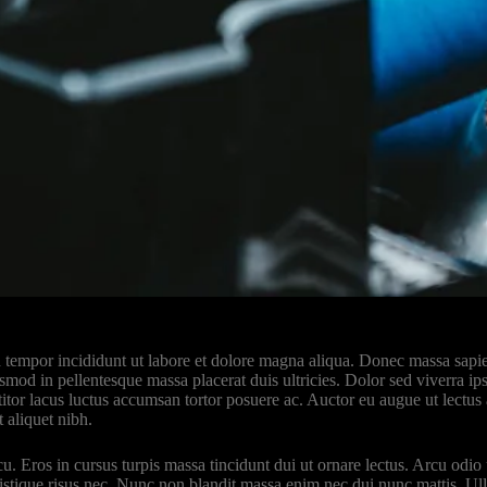
 tempor incididunt ut labore et dolore magna aliqua. Donec massa sapien
mod in pellentesque massa placerat duis ultricies. Dolor sed viverra i
tor lacus luctus accumsan tortor posuere ac. Auctor eu augue ut lectus
 aliquet nibh.
cu. Eros in cursus turpis massa tincidunt dui ut ornare lectus. Arcu odi
stique risus nec. Nunc non blandit massa enim nec dui nunc mattis. Ull