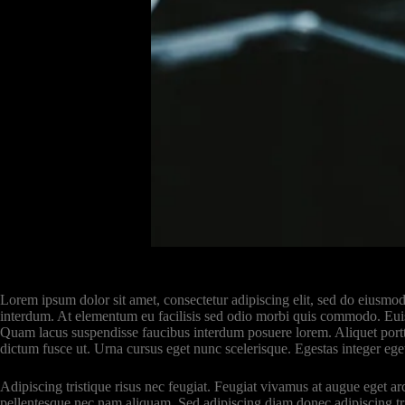
Lorem ipsum dolor sit amet, consectetur adipiscing elit, sed do eiusmod
interdum. At elementum eu facilisis sed odio morbi quis commodo. Euis
Quam lacus suspendisse faucibus interdum posuere lorem. Aliquet portti
dictum fusce ut. Urna cursus eget nunc scelerisque. Egestas integer eget
Adipiscing tristique risus nec feugiat. Feugiat vivamus at augue eget ar
pellentesque nec nam aliquam. Sed adipiscing diam donec adipiscing tri