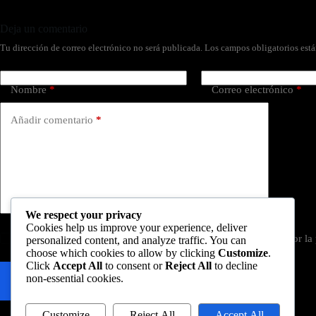
Deja un comentario
Tu dirección de correo electrónico no será publicada.
Los campos obligatorios est
Nombre
*
Correo electrónico
*
Añadir comentario
*
We respect your privacy
Cookies help us improve your experience, deliver
Guardar mi nombre, correo electrónico y web en este navegador l
personalized content, and analyze traffic. You can
choose which cookies to allow by clicking
Customize
.
Click
Accept All
to consent or
Reject All
to decline
non-essential cookies.
Publicar el comentario
Customize
Reject All
Accept All