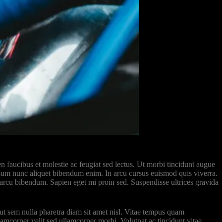
 faucibus et molestie ac feugiat sed lectus. Ut morbi tincidunt augue
psum nunc aliquet bibendum enim. In arcu cursus euismod quis viverra.
 arcu bibendum. Sapien eget mi proin sed. Suspendisse ultrices gravida
o ut sem nulla pharetra diam sit amet nisl. Vitae tempus quam
amcorper velit sed ullamcorper morbi. Volutpat ac tincidunt vitae