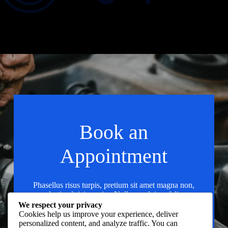
Book an
Appointment
Phasellus risus turpis, pretium sit amet magna non,
molestie ultricies enim. Nullam pulvinar felis at
metus malesuada, nec convallis lacus commodo.
We respect your privacy
Cookies help us improve your experience, deliver
N
personalized content, and analyze traffic. You can